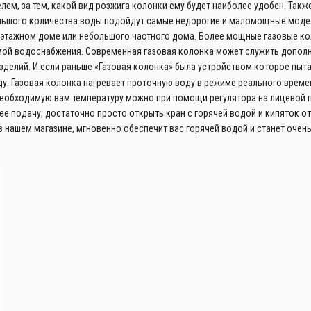
елем, за тем, какой вид розжига колонки ему будет наиболее удобен. Та
ольшого количества воды подойдут самые недорогие и маломощные модели
оэтажном доме или небольшого частного дома. Более мощные газовые ко
ой водоснабжения. Современная газовая колонка может служить дополне
зделий. И если раньше «Газовая колонка» была устройством которое пыта
. Газовая колонка нагревает проточную воду в режиме реального времен
необходимую вам температуру можно при помощи регулятора на лицевой п
ее подачу, достаточно просто открыть кран с горячей водой и кипяток от
 нашем магазине, мгновенно обеспечит вас горячей водой и станет очен