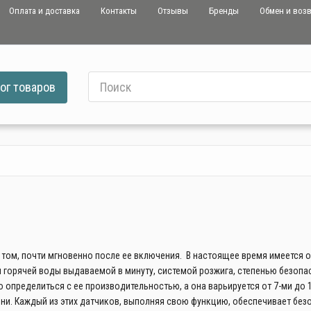
Оплата и доставка
Контакты
Отзывы
Бренды
Обмен и воз
ог
товаров
и том, почти мгновенно после ее включения. В настоящее время имеется
 горячей воды выдаваемой в минуту, системой розжига, степенью безопас
но определиться с ее производительностью, а она варьируется от 7-ми до
ени. Каждый из этих датчиков, выполняя свою функцию, обеспечивает без