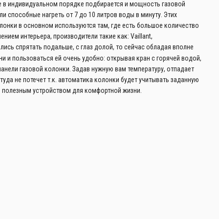
кже в индивидуальном порядке подбирается и мощность газовой
 способные нагреть от 7 до 10 литров воды в минуту. Этих
лонки в основном используются там, где есть большое количество
нием интерьера, производители такие как: V
aillant
,
лись спрятать подальше, с глаз долой, то сейчас обладая вполне
и и пользоваться ей очень удобно: открывая кран с горячей водой,
анели газовой колонки. Задав нужную вам температуру, отпадает
туда не потечет т.к. автоматика колонки будет учитывать заданную
ь полезным устройством для комфортной жизни.