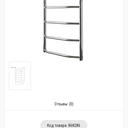
Трубопровідна арматура
Сантехніка
Каналізація
Насосне обладнання
Тепла підлога
Фільтри
Труби та фітинги
Баки
Рушникосушарки
Отзывы:
(0)
Стабілізатори, акумулятори, генератори
Засоби для монтажа та догляду
Код товара:
868286