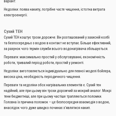
варіант.
Недоліки: поява накипу, потрібне часте чищення, істотна витрата
електроенергії.
Сухий ТЕН
Сухий ТЕН коштує трохи дорожче. Він розташований у захисній колбі
та безпосередньо з водою в контакт не вступає. Більше ефективний,
за рахунок чого термін служби всього водонагрівача збільшується.
Переваги: максимально простий у обслуговуванні, економічність
роботи, тривалий період роботи, простий у ремонті.
Недоліки: виготовляється індивідуально для певної моделі бойлера,
висока ціна, необхідність періодичного чищення.
Переваги та недоліки обох нагрівальних елементів є. Сухий тен
надійний, але при цьому він трохи дорожчий за мокрий аналог. Мокрі
тени бюджетніші, але при цьому частіше трапляються поломки.
Головна їх причина поломок – це безпосередня взаємодія з водою,
внаслідок чого дуже швидко починає з'являтися накип.