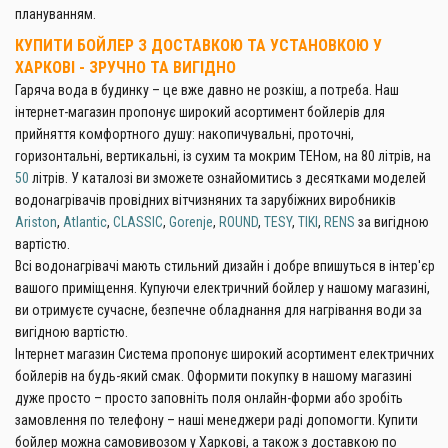
плануванням.
КУПИТИ БОЙЛЕР З ДОСТАВКОЮ ТА УСТАНОВКОЮ У
ХАРКОВІ - ЗРУЧНО ТА ВИГІДНО
Гаряча вода в будинку – це вже давно не розкіш, а потреба. Наш
інтернет-магазин пропонує широкий асортимент бойлерів для
прийняття комфортного душу: накопичувальні, проточні,
горизонтальні, вертикальні, із сухим та мокрим ТЕНом, на 80 літрів, на
50
літрів. У каталозі ви зможете ознайомитись з десятками моделей
водонагрівачів провідних вітчизняних та зарубіжних виробників
Ariston
,
Atlantic
,
CLASSIC
,
Gorenje
,
ROUND
,
TESY
,
TIKI
,
RENS
за вигідною
вартістю.
Всі водонагрівачі мають стильний дизайн і добре впишуться в інтер'єр
вашого приміщення. Купуючи електричний бойлер у нашому магазині,
ви отримуєте сучасне, безпечне обладнання для нагрівання води за
вигідною вартістю.
Інтернет магазин Система пропонує широкий асортимент електричних
бойлерів на будь-який смак. Оформити покупку в нашому магазині
дуже просто – просто заповніть поля онлайн-форми або зробіть
замовлення по телефону – наші менеджери раді допомогти. Купити
бойлер можна самовивозом у Харкові, а також з доставкою по