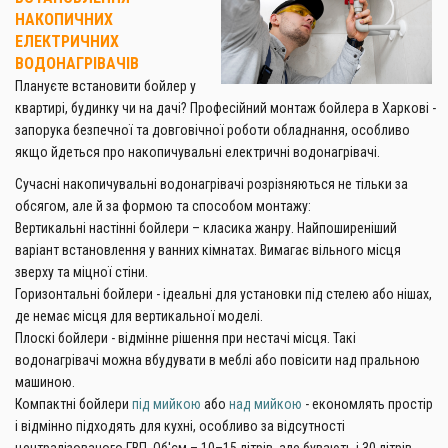
НАКОПИЧНИХ
ЕЛЕКТРИЧНИХ
ВОДОНАГРІВАЧІВ
Плануєте встановити бойлер у
квартирі, будинку чи на дачі? Професійний монтаж бойлера в Харкові -
запорука безпечної та довговічної роботи обладнання, особливо
якщо йдеться про накопичувальні електричні водонагрівачі.
Сучасні накопичувальні водонагрівачі розрізняються не тільки за
обсягом, але й за формою та способом монтажу:
Вертикальні настінні бойлери – класика жанру. Найпоширеніший
варіант встановлення у ванних кімнатах. Вимагає вільного місця
зверху та міцної стіни.
Горизонтальні бойлери - ідеальні для установки під стелею або нішах,
де немає місця для вертикальної моделі.
Плоскі бойлери - відмінне рішення при нестачі місця. Такі
водонагрівачі можна вбудувати в меблі або повісити над пральною
машиною.
Компактні бойлери
під мийкою
або
над мийкою
- економлять простір
і відмінно підходять для кухні, особливо за відсутності
централізованого ГВП. Об'єм – 10–15 літрів, але бувають і 30 літрів.