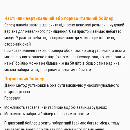
Настінний вертикальний або горизонтальний бойлер
Серед плюсів варто відзначити відносно невеликі розміри – чудовий
варіант для невеликого приміщення. Сам пристрій займає небагато
місця. У разі потреби водонагрівач завжди можна приховати від
сторонніх очей.
При встановленні такого бойлера обов'язково слід уточнити, з якого
матеріалу виготовлено стіну. Якщо стіна гіпсокартона, то встановити
на неї бойлер можна не більше ніж на 50 літрів. Якщо стіна надійна,
можна вибирати водонагрівач з великим обсягом.
Підлоговий бойлер
Даний метод установки може бути виключно у накопичувального
водонагрівача.
Переваги:
Можливість забезпечити гарячою водою великий будинок;
Можливість вибрати бойлер із великим літражем.
Підлоговий бойлер досить габаритний і займає багато місця, тому
заздалегідь варто продумати про місце його розміщення.