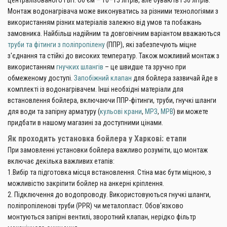
Монтаж водонагрівача може виконуватись за різними технологіями з
використанням різних матеріалів залежно від умов та побажань
замовника. Найбільш надійним та довговічним варіантом вважаються
труби та фітинги з поліпропілену
(ППР), які забезпечують міцне
з'єднання та стійкі до високих температур. Також можливий монтаж з
використанням
гнучких шлангів
– це швидше та зручно при
обмеженому доступі.
Запобіжний клапан
для бойлера зазвичай йде в
комплекті із водонагрівачем. Інші необхідні матеріали для
встановлення бойлера, включаючи ППР-фітинги, труби, гнучкі шланги
для води та запірну арматуру (
кульові крани
,
МРЗ
,
МРВ
) ви можете
придбати в нашому магазині за доступними цінами.
Як проходить установка бойлера у Харкові: етапи
При замовленні установки бойлера важливо розуміти, що монтаж
включає декілька важливих етапів:
1.Вибір та підготовка місця встановлення. Стіна має бути міцною, з
можливістю закріпити бойлер на анкерні кріплення.
2. Підключення до водопроводу. Використовуються гнучкі шланги,
поліпропіленові труби (PPR) чи металопласт. Обов'язково
монтуються запірні вентилі, зворотний клапан, нерідко фільтр