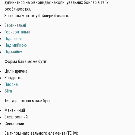
зупинитися на різновидах накопичувальних бойлерів та їх
особливостях.
За типом монтажу бойлери бувають:
Вертикальні
Горизонтальні
Підлогові
Над мийкою
Під мийку
Форма бака може бути:
Циліндрична
Квадратна
Плоска
Slim
Тип управління може бути:
Механічний
Електронний
Сенсорний
За типом нагрівального елемента (ТЕНу):