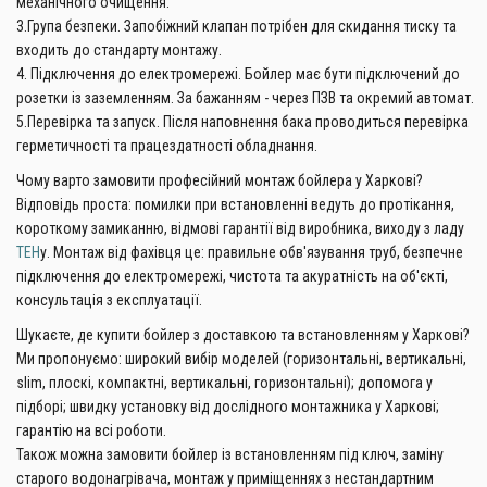
механічного очищення.
3.Група безпеки. Запобіжний клапан потрібен для скидання тиску та
входить до стандарту монтажу.
4. Підключення до електромережі. Бойлер має бути підключений до
розетки із заземленням. За бажанням - через ПЗВ та окремий автомат.
5.Перевірка та запуск. Після наповнення бака проводиться перевірка
герметичності та працездатності обладнання.
Чому варто замовити професійний монтаж бойлера у Харкові?
Відповідь проста: помилки при встановленні ведуть до протікання,
короткому замиканню, відмові гарантії від виробника, виходу з ладу
ТЕН
у. Монтаж від фахівця це: правильне обв'язування труб, безпечне
підключення до електромережі, чистота та акуратність на об'єкті,
консультація з експлуатації.
Шукаєте, де купити бойлер з доставкою та встановленням у Харкові?
Ми пропонуємо: широкий вибір моделей (горизонтальні, вертикальні,
slim, плоскі, компактні, вертикальні, горизонтальні); допомога у
підборі; швидку установку від дослідного монтажника у Харкові;
гарантію на всі роботи.
Також можна замовити бойлер із встановленням під ключ, заміну
старого водонагрівача, монтаж у приміщеннях з нестандартним