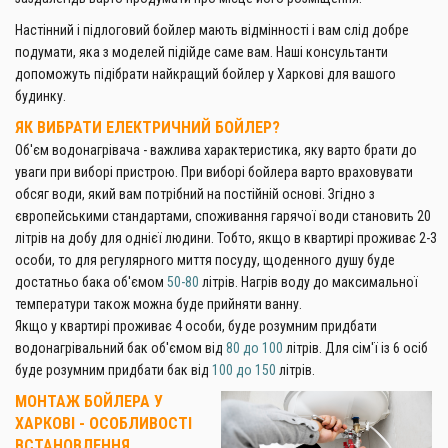
Настінний і підлоговий бойлер мають відмінності і вам слід добре
подумати, яка з моделей підійде саме вам. Наші консультанти
допоможуть підібрати найкращий бойлер у Харкові для вашого
будинку.
ЯК ВИБРАТИ ЕЛЕКТРИЧНИЙ БОЙЛЕР?
Об'єм водонагрівача - важлива характеристика, яку варто брати до
уваги при виборі пристрою. При виборі бойлера варто враховувати
обсяг води, який вам потрібний на постійній основі. Згідно з
європейськими стандартами, споживання гарячої води становить 20
літрів на добу для однієї людини. Тобто, якщо в квартирі проживає 2-3
особи, то для регулярного миття посуду, щоденного душу буде
достатньо бака об'ємом
50-80
літрів. Нагрів воду до максимальної
температури також можна буде прийняти ванну.
Якщо у квартирі проживає 4 особи, буде розумним придбати
водонагрівальний бак об'ємом від
80 до 100
літрів. Для сім'ї із 6 осіб
буде розумним придбати бак від
100 до 150
літрів.
МОНТАЖ БОЙЛЕРА У
ХАРКОВІ - ОСОБЛИВОСТІ
ВСТАНОВЛЕННЯ