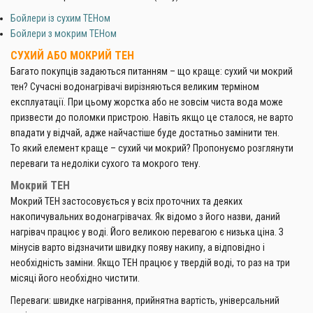
Бойлери із сухим ТЕНом
Бойлери з мокрим ТЕНом
СУХИЙ АБО МОКРИЙ ТЕН
Багато покупців задаються питанням – що краще: сухий чи мокрий
тен? Сучасні водонагрівачі вирізняються великим терміном
експлуатації. При цьому жорстка або не зовсім чиста вода може
призвести до поломки пристрою. Навіть якщо це сталося, не варто
впадати у відчай, адже найчастіше буде достатньо замінити тен.
То який елемент краще – сухий чи мокрий? Пропонуємо розглянути
переваги та недоліки сухого та мокрого тену.
Мокрий ТЕН
Мокрий ТЕН застосовується у всіх проточних та деяких
накопичувальних водонагрівачах. Як відомо з його назви, даний
нагрівач працює у воді. Його великою перевагою є низька ціна. З
мінусів варто відзначити швидку появу накипу, а відповідно і
необхідність заміни. Якщо ТЕН працює у твердій воді, то раз на три
місяці його необхідно чистити.
Переваги: швидке нагрівання, прийнятна вартість, універсальний